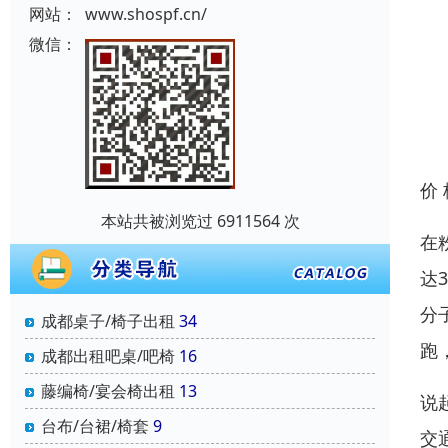
网站：
www.shospf.cn/
微信：
价
本站共被浏览过 6911564 次
在
达
分
成都桌子/椅子出租
34
跑
成都出租吧桌/吧椅
16
藤编椅/宴会椅出租
13
说
台布/台裙/椅套
9
交