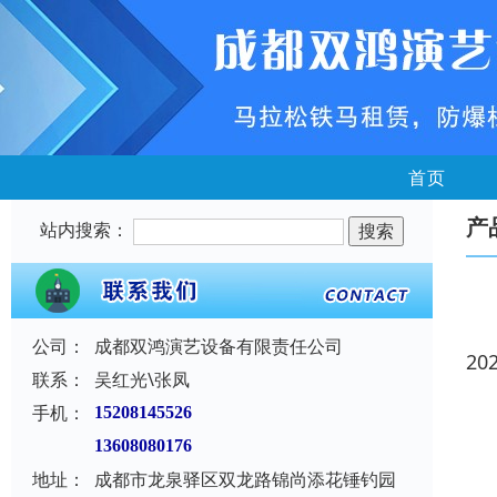
首页
产
站内搜索：
公司：
成都双鸿演艺设备有限责任公司
20
联系：
吴红光\张凤
手机：
15208145526
13608080176
地址：
成都市龙泉驿区双龙路锦尚添花锤钓园