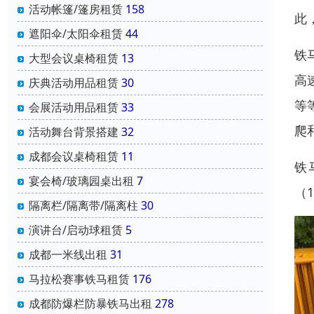
活动帐篷/篷房租赁
158
此
遮阳伞/太阳伞租赁
44
铁
大型会议桌椅租赁
13
高
庆典活动用品租赁
30
等
会展活动用品租赁
33
爬
活动舞台背景搭建
32
成都会议桌椅租赁
11
铁
宴会椅/玻璃园桌出租
7
（
隔离栏/隔离带/隔离柱
30
演讲台/启动球租赁
5
成都一米线出租
31
马拉松赛事铁马租赁
176
成都防爆栏防暴铁马出租
278