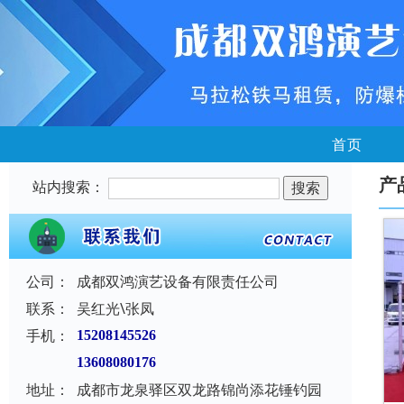
首页
产
站内搜索：
公司：
成都双鸿演艺设备有限责任公司
联系：
吴红光\张凤
手机：
15208145526
13608080176
地址：
成都市龙泉驿区双龙路锦尚添花锤钓园