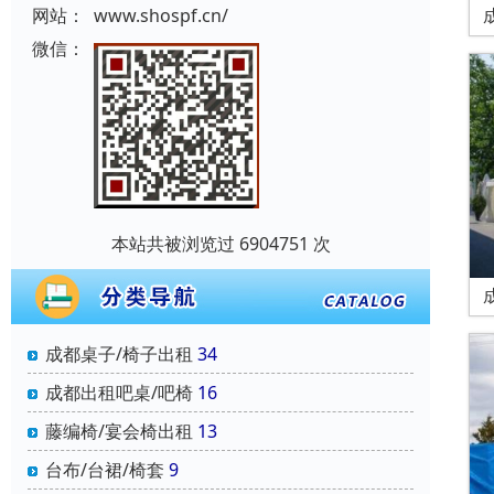
网站：
www.shospf.cn/
微信：
本站共被浏览过 6904751 次
成都桌子/椅子出租
34
成都出租吧桌/吧椅
16
藤编椅/宴会椅出租
13
台布/台裙/椅套
9