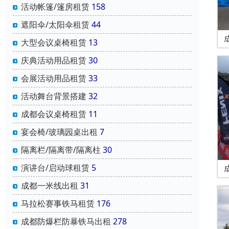
活动帐篷/篷房租赁
158
遮阳伞/太阳伞租赁
44
大型会议桌椅租赁
13
庆典活动用品租赁
30
会展活动用品租赁
33
活动舞台背景搭建
32
成都会议桌椅租赁
11
宴会椅/玻璃园桌出租
7
隔离栏/隔离带/隔离柱
30
演讲台/启动球租赁
5
成都一米线出租
31
马拉松赛事铁马租赁
176
成都防爆栏防暴铁马出租
278