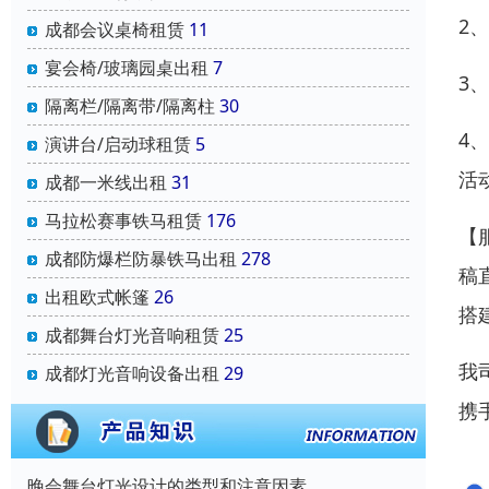
2
成都会议桌椅租赁
11
宴会椅/玻璃园桌出租
7
3
隔离栏/隔离带/隔离柱
30
4
演讲台/启动球租赁
5
活
成都一米线出租
31
马拉松赛事铁马租赁
176
【
成都防爆栏防暴铁马出租
278
稿
出租欧式帐篷
26
搭
成都舞台灯光音响租赁
25
我
成都灯光音响设备出租
29
携
晚会舞台灯光设计的类型和注意因素