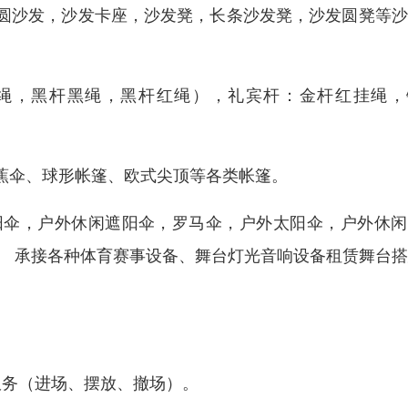
圆沙发，沙发卡座，沙发凳，长条沙发凳，沙发圆凳等沙
绳，黑杆黑绳，黑杆红绳），礼宾杆：金杆红挂绳，
蕉伞、球形帐篷、欧式尖顶等各类帐篷。
阳伞，户外休闲遮阳伞，罗马伞，户外太阳伞，户外休闲
。 承接各种体育赛事设备、舞台灯光音响设备租赁舞台
服务（进场、摆放、撤场）。