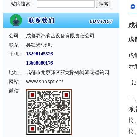
站内搜索：
成
公司：
成都双鸿演艺设备有限责任公司
成
联系：
吴红光\张凤
手机：
15208145526
成
13608080176
示
地址：
成都市龙泉驿区双龙路锦尚添花锤钓园
网站：
www.shospf.cn/
【
微信：
一
滩
椅
椅