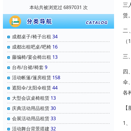
三
本站共被浏览过 6897031 次
赁
二
成都桌子/椅子出租
34
（
成都出租吧桌/吧椅
16
三
藤编椅/宴会椅出租
13
台布/台裙/椅套
9
四
活动帐篷/篷房租赁
158
伞
遮阳伞/太阳伞租赁
44
各
大型会议桌椅租赁
13
【
庆典活动用品租赁
30
会展活动用品租赁
33
1
活动舞台背景搭建
32