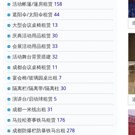
活动帐篷/篷房租赁
158
遮阳伞/太阳伞租赁
44
大型会议桌椅租赁
13
庆典活动用品租赁
30
会展活动用品租赁
33
活动舞台背景搭建
32
成都会议桌椅租赁
11
宴会椅/玻璃园桌出租
7
隔离栏/隔离带/隔离柱
30
演讲台/启动球租赁
5
成都一米线出租
31
马拉松赛事铁马租赁
176
成都防爆栏防暴铁马出租
278