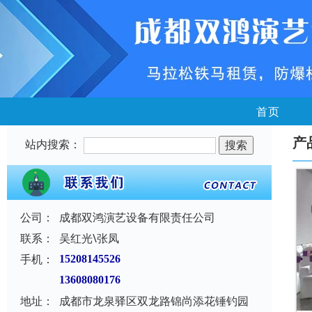
首页
产
站内搜索：
公司：
成都双鸿演艺设备有限责任公司
联系：
吴红光\张凤
手机：
15208145526
13608080176
地址：
成都市龙泉驿区双龙路锦尚添花锤钓园