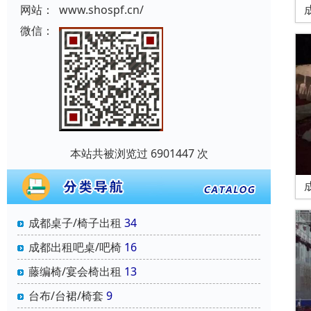
网站：
www.shospf.cn/
微信：
本站共被浏览过 6901447 次
成都桌子/椅子出租
34
成都出租吧桌/吧椅
16
藤编椅/宴会椅出租
13
台布/台裙/椅套
9