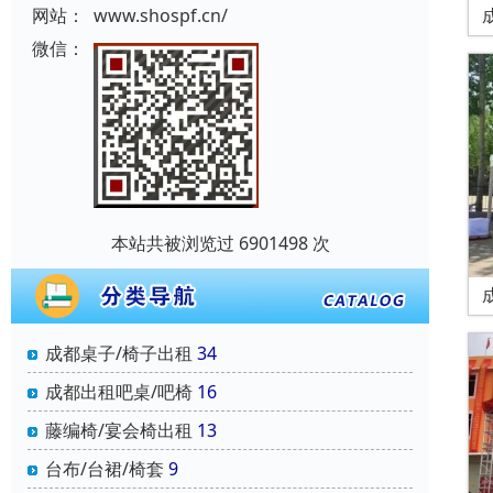
网站：
www.shospf.cn/
微信：
本站共被浏览过 6901498 次
成都桌子/椅子出租
34
成都出租吧桌/吧椅
16
藤编椅/宴会椅出租
13
台布/台裙/椅套
9