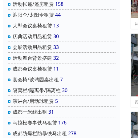
活动帐篷/篷房租赁
158
遮阳伞/太阳伞租赁
44
大型会议桌椅租赁
13
庆典活动用品租赁
30
会展活动用品租赁
33
活动舞台背景搭建
32
成都会议桌椅租赁
11
宴会椅/玻璃园桌出租
7
隔离栏/隔离带/隔离柱
30
演讲台/启动球租赁
5
成都一米线出租
31
马拉松赛事铁马租赁
176
成都防爆栏防暴铁马出租
278