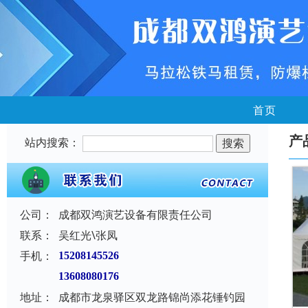
首页
产
站内搜索：
公司：
成都双鸿演艺设备有限责任公司
联系：
吴红光\张凤
手机：
15208145526
13608080176
地址：
成都市龙泉驿区双龙路锦尚添花锤钓园