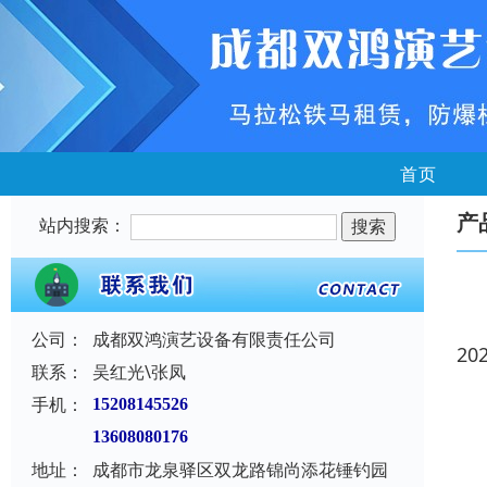
首页
产
站内搜索：
公司：
成都双鸿演艺设备有限责任公司
20
联系：
吴红光\张凤
手机：
15208145526
13608080176
地址：
成都市龙泉驿区双龙路锦尚添花锤钓园