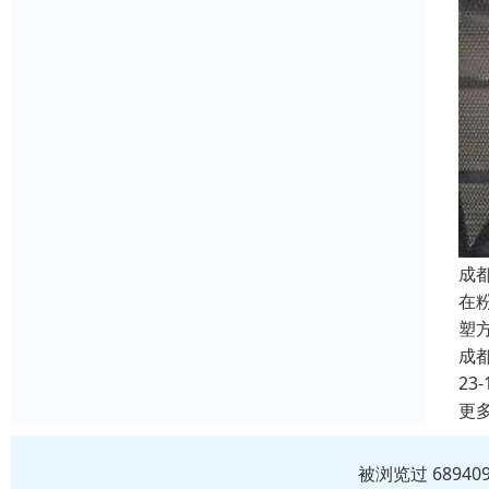
成
在
塑
成
23-
更
被浏览过 6894