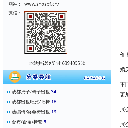
网站：
www.shospf.cn/
微信：
价
本站共被浏览过 6894095 次
婚
不
成都桌子/椅子出租
34
更
成都出租吧桌/吧椅
16
展
藤编椅/宴会椅出租
13
台布/台裙/椅套
9
展