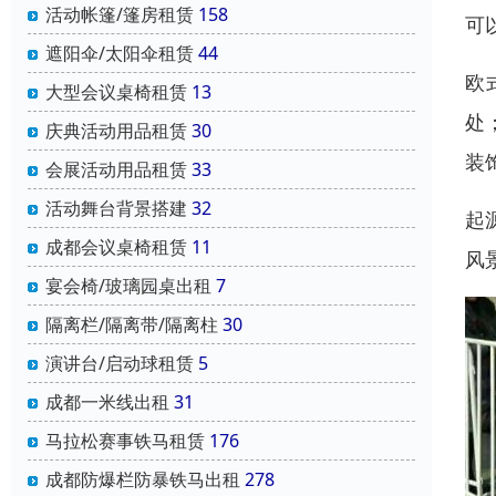
活动帐篷/篷房租赁
158
可
遮阳伞/太阳伞租赁
44
欧
大型会议桌椅租赁
13
处
庆典活动用品租赁
30
装
会展活动用品租赁
33
活动舞台背景搭建
32
起
成都会议桌椅租赁
11
风
宴会椅/玻璃园桌出租
7
隔离栏/隔离带/隔离柱
30
演讲台/启动球租赁
5
成都一米线出租
31
马拉松赛事铁马租赁
176
成都防爆栏防暴铁马出租
278