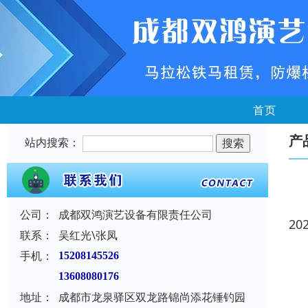
首页
产
站内搜索：
公司：
成都双鸿演艺设备有限责任公司
20
联系：
吴红光\张凤
手机：
15208145526
13608080176
地址：
成都市龙泉驿区双龙路锦尚添花锤钓园