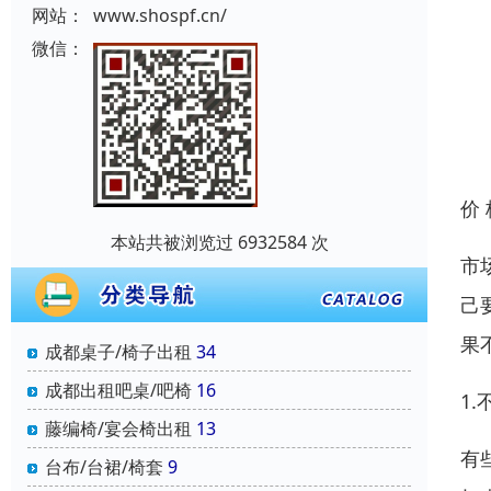
网站：
www.shospf.cn/
微信：
价
本站共被浏览过 6932584 次
市
己
果
成都桌子/椅子出租
34
成都出租吧桌/吧椅
16
1
藤编椅/宴会椅出租
13
有
台布/台裙/椅套
9