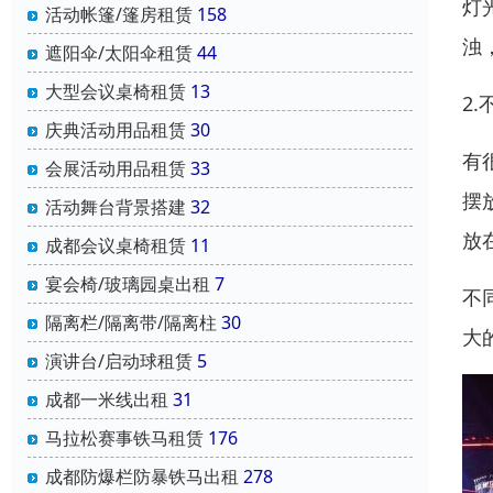
灯
活动帐篷/篷房租赁
158
浊
遮阳伞/太阳伞租赁
44
大型会议桌椅租赁
13
2
庆典活动用品租赁
30
有
会展活动用品租赁
33
摆
活动舞台背景搭建
32
放
成都会议桌椅租赁
11
宴会椅/玻璃园桌出租
7
不
隔离栏/隔离带/隔离柱
30
大
演讲台/启动球租赁
5
成都一米线出租
31
马拉松赛事铁马租赁
176
成都防爆栏防暴铁马出租
278