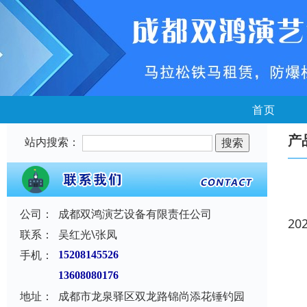
首页
产
站内搜索：
公司：
成都双鸿演艺设备有限责任公司
20
联系：
吴红光\张凤
手机：
15208145526
13608080176
地址：
成都市龙泉驿区双龙路锦尚添花锤钓园