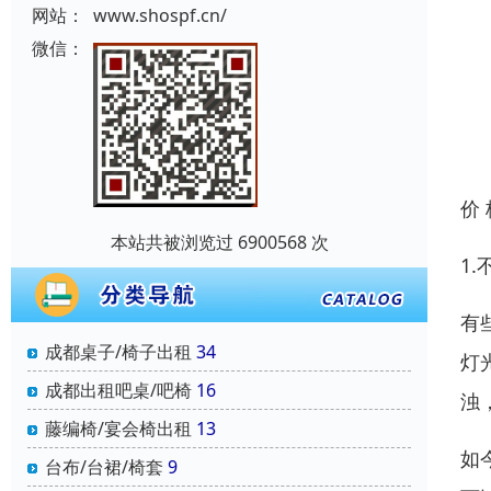
网站：
www.shospf.cn/
微信：
价
本站共被浏览过 6900568 次
1
有
成都桌子/椅子出租
34
灯
成都出租吧桌/吧椅
16
浊
藤编椅/宴会椅出租
13
如
台布/台裙/椅套
9