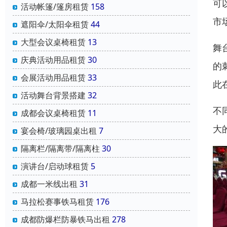
可
活动帐篷/篷房租赁
158
市
遮阳伞/太阳伞租赁
44
大型会议桌椅租赁
13
舞
庆典活动用品租赁
30
的
会展活动用品租赁
33
此
活动舞台背景搭建
32
不
成都会议桌椅租赁
11
大
宴会椅/玻璃园桌出租
7
隔离栏/隔离带/隔离柱
30
演讲台/启动球租赁
5
成都一米线出租
31
马拉松赛事铁马租赁
176
成都防爆栏防暴铁马出租
278