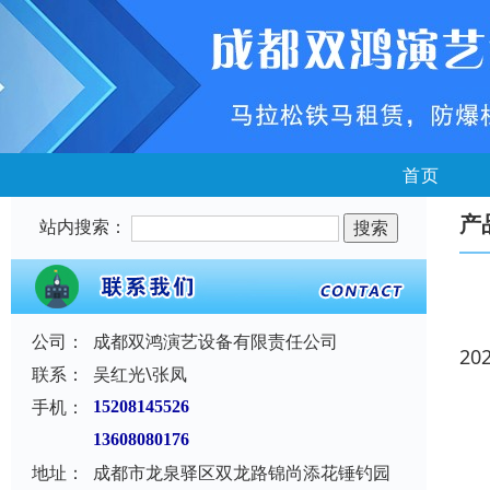
首页
产
站内搜索：
公司：
成都双鸿演艺设备有限责任公司
20
联系：
吴红光\张凤
手机：
15208145526
13608080176
地址：
成都市龙泉驿区双龙路锦尚添花锤钓园