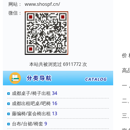
网站：
www.shospf.cn/
微信：
价
本站共被浏览过 6911772 次
高
一
成都桌子/椅子出租
34
二
成都出租吧桌/吧椅
16
藤编椅/宴会椅出租
13
三
台布/台裙/椅套
9