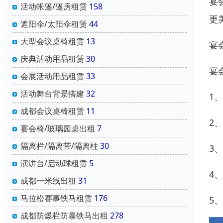
宴
活动帐篷/篷房租赁
158
更
遮阳伞/太阳伞租赁
44
大型会议桌椅租赁
13
宴
庆典活动用品租赁
30
宴
会展活动用品租赁
33
活动舞台背景搭建
32
1
成都会议桌椅租赁
11
2
宴会椅/玻璃园桌出租
7
隔离栏/隔离带/隔离柱
30
3
演讲台/启动球租赁
5
4
成都一米线出租
31
马拉松赛事铁马租赁
176
5
成都防爆栏防暴铁马出租
278