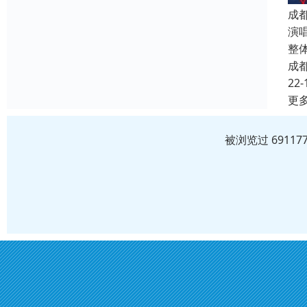
成
演
整
成
22-
更
被浏览过 6911